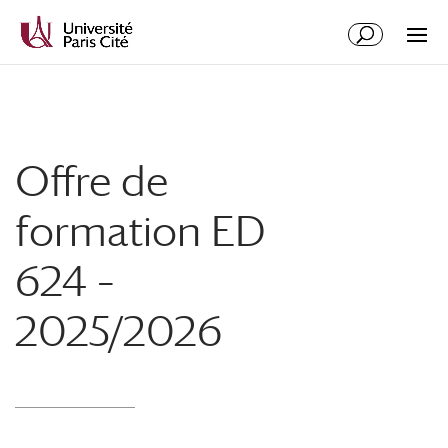
Aller
Aller
au
à
contenu
la
principal
navigation
Offre de
formation ED
624 –
2025/2026