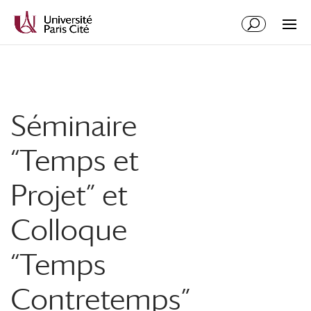
Aller
Aller
au
à
contenu
la
principal
navigation
Séminaire
“Temps et
Projet” et
Colloque
“Temps
Contretemps”