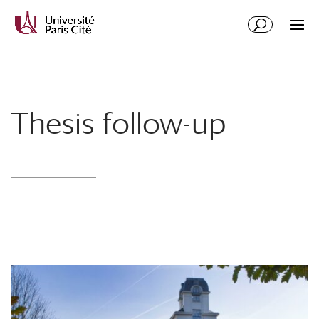
Skip
Skip
to
to
Content
navigation
Thesis follow-up